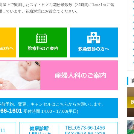
院屋上で観測したスギ・ヒノキ花粉飛散数（
24
時間に
1
㎝
×1
㎝に落
開しています。花粉対策にお役立てください。
事前予約、変更、キャンセルはこちらからお願いします。
-66-1601
受付時間 14:00～17:00(平日)
TEL:0573-66-1456
健康診断
011
FAX:0573-66-1826