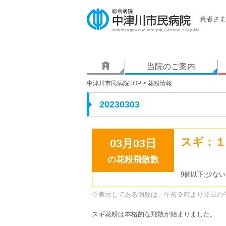
患者さま
当院のご案内
中津川市民病院TOP
> 花粉情報
20230303
スギ：１
03月03日
の花粉飛散数
9個以下:少ない
※表示してある個数は、午前９時より翌日の
スギ花粉は本格的な飛散が始まりました。