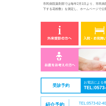
市民病院薬剤部では毎年
2
月
1
日より、市民病
下する花粉数）を測定し、ホームページで公
お電話による
受診予約
TEL:0573
TEL:0573-62-4
紹介予約