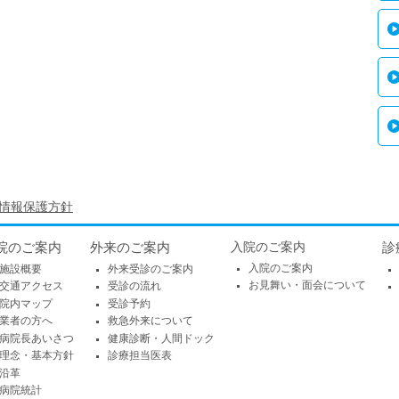
情報保護方針
院のご案内
外来のご案内
入院のご案内
診
入院のご案内
施設概要
外来受診のご案内
お見舞い・面会について
交通アクセス
受診の流れ
院内マップ
受診予約
業者の方へ
救急外来について
病院長あいさつ
健康診断・人間ドック
理念・基本方針
診療担当医表
沿革
病院統計