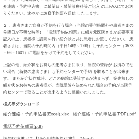
介連絡・予約申込書」に希望日・希望診療科等ご記入 の上FAXにてお送
りください。速やかに診察予約票を送信 したします。
２． 患者さまご自身が予約を行う場合（当院の受付時間外や患者さまの
希望日が不明な時等） 「電話予約依頼票」に紹介元医院さまが必要事項
記入の上、患者様に説明を行い紹介状と共に患者にお渡しください。 患
者さまは、当院の予約時間内（平日14時～17時）に予約センター（0573
－66－1601）に電話をかけて予約をしてください。
上記の他、紹介状をお持ちの患者さまに限り、当院の登録が お済みでな
い場合（新規の患者さま）も予約センターで予約 を取ることが出来ま
す。 また紹介状作成時、どこの病院に受診するか決まらず、宛先無しの
紹介状をお持ちの患者様が、当院受診を決められた場合の予約が当院予
約センターで取ることが出来るように整備いたしました。
様式等ダウンロード
紹介連絡・予約申込書(Excel).xlsx
紹介連絡・予約申込書(PDF).pdf
電話予約依頼票(pdf)
認知症連携パス【紹介用情報提供書】（Word）