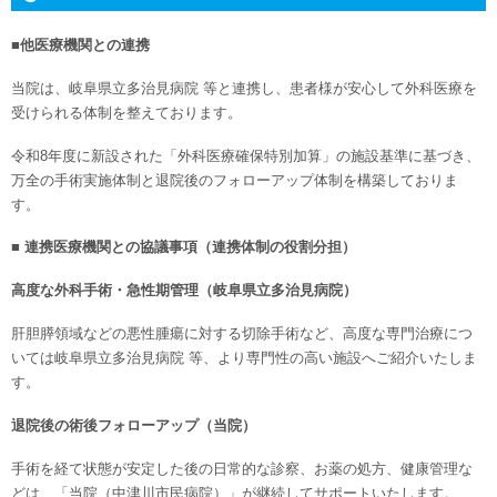
■他医療機関との連携
当院は、岐阜県立多治見病院 等と連携し、患者様が安心して外科医療を
受けられる体制を整えております。
令和8年度に新設された「外科医療確保特別加算」の施設基準に基づき、
万全の手術実施体制と退院後のフォローアップ体制を構築しておりま
す。
■ 連携医療機関との協議事項（連携体制の役割分担）
高度な外科手術・急性期管理（岐阜県立多治見病院）
肝胆膵領域などの悪性腫瘍に対する切除手術など、高度な専門治療につ
いては岐阜県立多治見病院 等、より専門性の高い施設へご紹介いたしま
す。
退院後の術後フォローアップ（当院）
手術を経て状態が安定した後の日常的な診察、お薬の処方、健康管理な
どは、「当院（中津川市民病院）」が継続してサポートいたします。