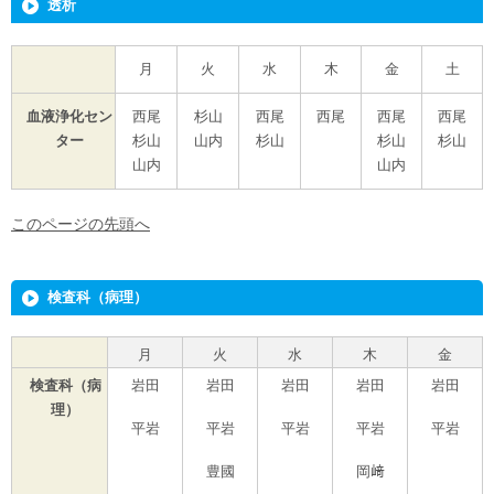
透析
月
火
水
木
金
土
血液浄化セン
西尾
杉山
西尾
西尾
西尾
西尾
ター
杉山
山内
杉山
杉山
杉山
山内
山内
このページの先頭へ
検査科（病理）
月
火
水
木
金
検査科（病
岩田
岩田
岩田
岩田
岩田
理）
平岩
平岩
平岩
平岩
平岩
豊國
岡﨑