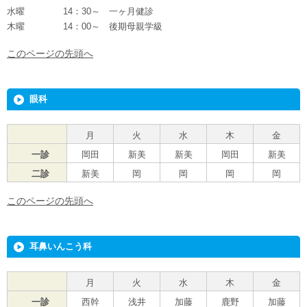
水曜 14：30～ 一ヶ月健診
木曜 14：00～ 後期母親学級
このページの先頭へ
眼科
月
火
水
木
金
一診
岡田
新美
新美
岡田
新美
二診
新美
岡
岡
岡
岡
このページの先頭へ
耳鼻いんこう科
月
火
水
木
金
一診
西幹
浅井
加藤
鹿野
加藤