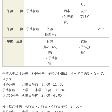
り）
午後 一診
予防接種
岡本
安井
（乳児健
（ｱﾚﾙｷﾞ
診）
ｰ）
午後 二診
予防接種
佐藤
木戸
（循環器）
午後 三診
杉浦
森島
(第2・4火
（予防接
曜)
種）
BCG予防接
種
午前の循環器外来・神経外来、午後の外来は、すべて予約制となってお
ります。
神経外来 月曜日午前 9：00～11：30
予防接種 月曜日・木曜日午後 1：30～
循環器外来 火曜日午後 2：00～4：00
慢性疾患外来 火曜日・水曜日・金曜日午後 2：00～