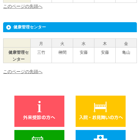
このページの先頭へ
健康管理センター
月
火
水
木
金
健康管理セ
三竹
榊間
安藤
安藤
亀山
ンター
このページの先頭へ