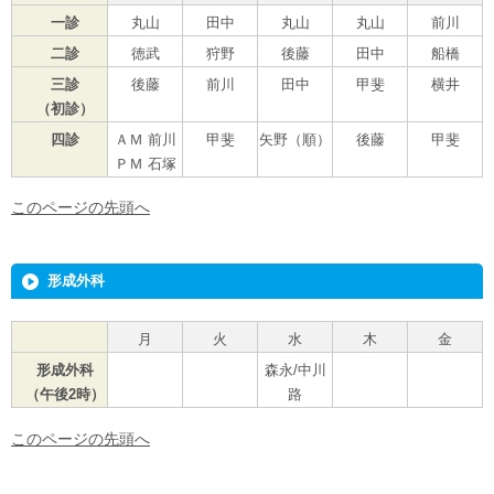
一診
丸山
田中
丸山
丸山
前川
二診
徳武
狩野
後藤
田中
船橋
三診
後藤
前川
田中
甲斐
横井
（初診）
四診
ＡＭ 前川
甲斐
矢野（順）
後藤
甲斐
ＰＭ 石塚
このページの先頭へ
形成外科
月
火
水
木
金
形成外科
森永/中川
（午後2時）
路
このページの先頭へ