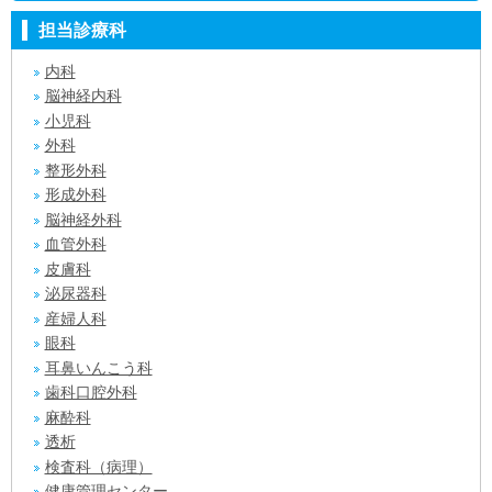
担当診療科
内科
脳神経内科
小児科
外科
整形外科
形成外科
脳神経外科
血管外科
皮膚科
泌尿器科
産婦人科
眼科
耳鼻いんこう科
歯科口腔外科
麻酔科
透析
検査科（病理）
健康管理センター