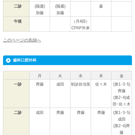
二診
(隔週)
(隔週)
森
加藤
加藤
午後
（月4回）
CPAP外来
このページの先頭へ
歯科口腔外科
月
火
水
木
金
一診
齊藤
成田
初診担当医
佐々木
(第1･3･5)
齊藤
(第2･4)成
田･佐々木
二診
成田
齊藤
齊藤
齊藤
(第1･3･5)
成田
(第2･4)齊
藤