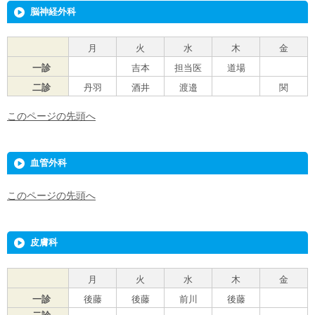
脳神経外科
月
火
水
木
金
一診
吉本
担当医
道場
二診
丹羽
酒井
渡邉
関
このページの先頭へ
血管外科
このページの先頭へ
皮膚科
月
火
水
木
金
一診
後藤
後藤
前川
後藤