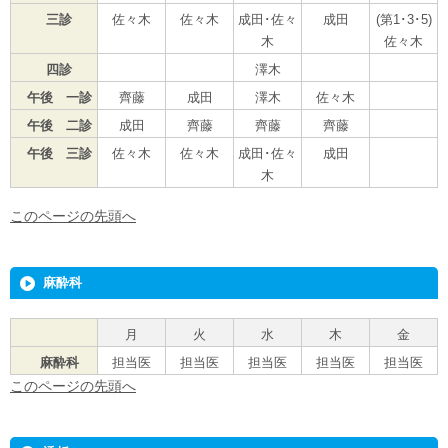
三診
佐々木
佐々木
成田･佐々
成田
(第1･3･5)
木
佐々木
四診
澤木
午後 一診
齊藤
成田
澤木
佐々木
午後 二診
成田
齊藤
齊藤
齊藤
午後 三診
佐々木
佐々木
成田･佐々
成田
木
このページの先頭へ
麻酔科
月
火
水
木
金
麻酔科
担当医
担当医
担当医
担当医
担当医
このページの先頭へ