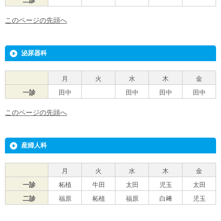
二診
このページの先頭へ
泌尿器科
月
火
水
木
金
一診
田中
田中
田中
田中
このページの先頭へ
産婦人科
月
火
水
木
金
一診
柘植
牛田
太田
児玉
太田
二診
福原
柘植
福原
白﨑
児玉