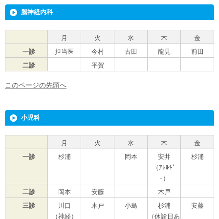
脳神経内科
月
火
水
木
金
一診
担当医
今村
古田
龍見
前田
二診
平賀
このページの先頭へ
小児科
月
火
水
木
金
一診
杉浦
岡本
安井
杉浦
（ｱﾚﾙｷﾞ
ｰ）
二診
岡本
安藤
木戸
三診
川口
木戸
小島
杉浦
安藤
（神経）
（休診日あ