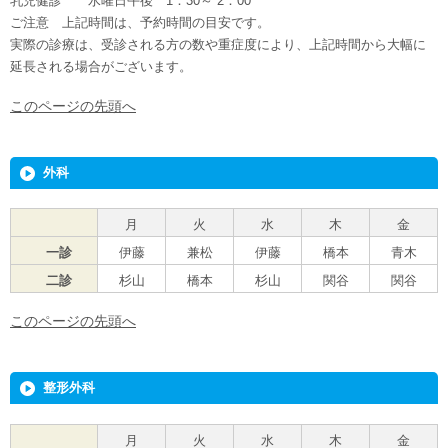
乳児健診 水曜日午後 1：30～ 2：00
ご注意 上記時間は、予約時間の目安です。
実際の診療は、受診される方の数や重症度により、上記時間から大幅に
延長される場合がございます。
このページの先頭へ
外科
月
火
水
木
金
一診
伊藤
兼松
伊藤
橋本
青木
二診
杉山
橋本
杉山
関谷
関谷
このページの先頭へ
整形外科
月
火
水
木
金