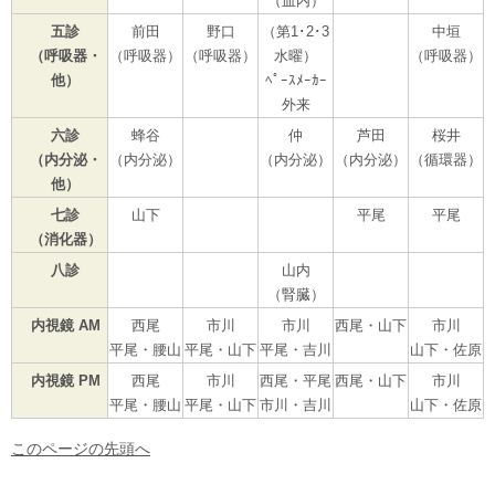
（血内）
五診
前田
野口
（第1･2･3
中垣
（呼吸器・
（呼吸器）
（呼吸器）
水曜）
（呼吸器）
他）
ﾍﾟｰｽﾒｰｶｰ
外来
六診
蜂谷
仲
芦田
桜井
（内分泌・
（内分泌）
（内分泌）
（内分泌）
（循環器）
他）
七診
山下
平尾
平尾
（消化器）
八診
山内
（腎臓）
内視鏡 AM
西尾
市川
市川
西尾・山下
市川
平尾・腰山
平尾・山下
平尾・吉川
山下・佐原
内視鏡 PM
西尾
市川
西尾・平尾
西尾・山下
市川
平尾・腰山
平尾・山下
市川・吉川
山下・佐原
このページの先頭へ