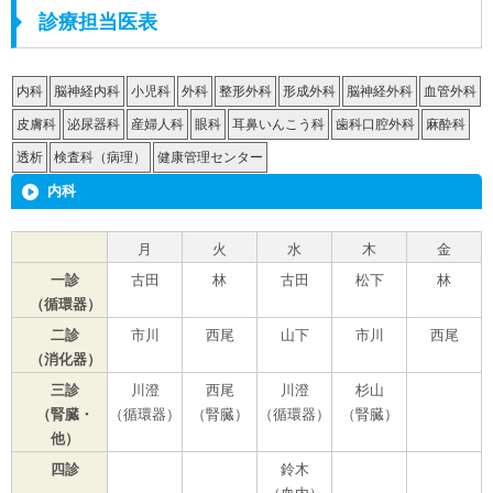
診療担当医表
内科
脳神経内科
小児科
外科
整形外科
形成外科
脳神経外科
血管外科
皮膚科
泌尿器科
産婦人科
眼科
耳鼻いんこう科
歯科口腔外科
麻酔科
透析
検査科（病理）
健康管理センター
内科
月
火
水
木
金
一診
古田
林
古田
松下
林
（循環器）
二診
市川
西尾
山下
市川
西尾
（消化器）
三診
川澄
西尾
川澄
杉山
（腎臓・
（循環器）
（腎臓）
（循環器）
（腎臓）
他）
四診
鈴木