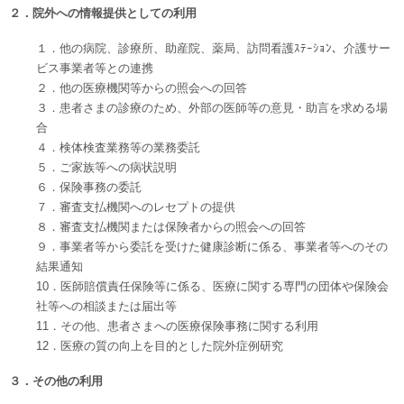
２．院外への情報提供としての利用
１．他の病院、診療所、助産院、薬局、訪問看護ｽﾃｰｼｮﾝ、介護サー
ビス事業者等との連携
２．他の医療機関等からの照会への回答
３．患者さまの診療のため、外部の医師等の意見・助言を求める場
合
４．検体検査業務等の業務委託
５．ご家族等への病状説明
６．保険事務の委託
７．審査支払機関へのレセプトの提供
８．審査支払機関または保険者からの照会への回答
９．事業者等から委託を受けた健康診断に係る、事業者等へのその
結果通知
10．医師賠償責任保険等に係る、医療に関する専門の団体や保険会
社等への相談または届出等
11．その他、患者さまへの医療保険事務に関する利用
12．医療の質の向上を目的とした院外症例研究
３．その他の利用