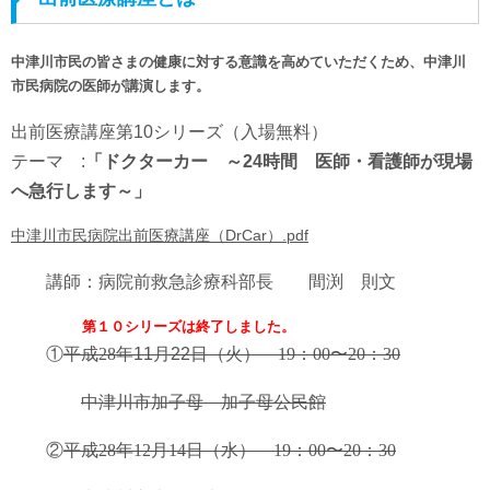
中津川市民の皆さまの健康に対する意識を高めていただくため、中津川
市民病院の医師が講演します。
出前医療講座第10シリーズ（入場無料）
テーマ :
「ドクターカー ～24時間 医師・看護師が現場
へ急行します～」
中津川市民病院出前医療講座（DrCar）.pdf
講師：病院前救急診療科部長 間渕 則文
第１０シリーズは
終了しました。
①
平成
28
年11月22日（火）
19
：
00
〜
20
：
30
中津川市加子母 加子母公民館
②
平成
28
年12月14日（水）
19
：
00
〜
20
：
30