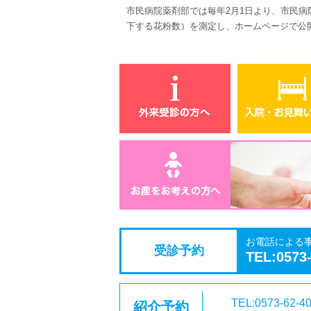
市民病院薬剤部では毎年
2
月
1
日より、市民病
下する花粉数）を測定し、ホームページで公
お電話による
受診予約
TEL:0573
TEL:0573-62-4
紹介予約