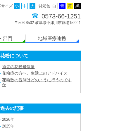
字サイズ
小
中
大
背景色
白
青
黄
黒
0573-66-1251
〒508-8502 岐阜県中津川市駒場1522-1
・部門
地域医療連携
花粉について
過去の花粉飛散量
花粉症の方へ、生活上のアドバイス
花粉数の観測はどのように行うのです
か
過去の記事
2026年
2025年