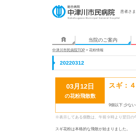
患者さま
当院のご案内
中津川市民病院TOP
> 花粉情報
20220312
スギ：４
03月12日
の花粉飛散数
9個以下:少ない
※表示してある個数は、午前９時より翌日の
スギ花粉は本格的な飛散が始まりました。