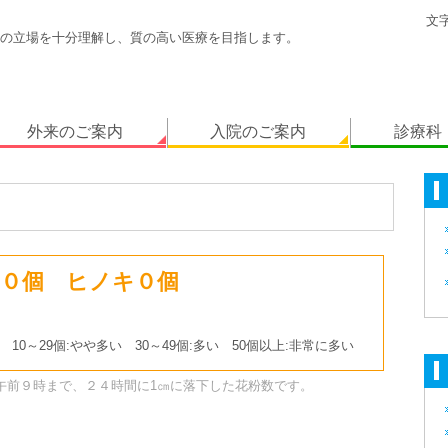
文
の立場を十分理解し、質の高い医療を目指します。
外来のご案内
入院のご案内
診療科
０個 ヒノキ０個
 10～29個:やや多い 30～49個:多い 50個以上:非常に多い
午前９時まで、２４時間に1㎝に落下した花粉数です。