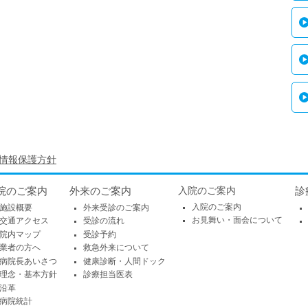
情報保護方針
院のご案内
外来のご案内
入院のご案内
診
入院のご案内
施設概要
外来受診のご案内
お見舞い・面会について
交通アクセス
受診の流れ
院内マップ
受診予約
業者の方へ
救急外来について
病院長あいさつ
健康診断・人間ドック
理念・基本方針
診療担当医表
沿革
病院統計