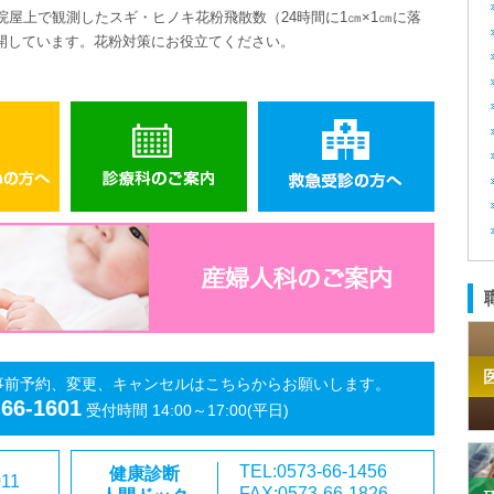
院屋上で観測したスギ・ヒノキ花粉飛散数（
24
時間に
1
㎝
×1
㎝に落
開しています。花粉対策にお役立てください。
事前予約、変更、キャンセルはこちらからお願いします。
-66-1601
受付時間 14:00～17:00(平日)
TEL:0573-66-1456
健康診断
011
FAX:0573-66-1826