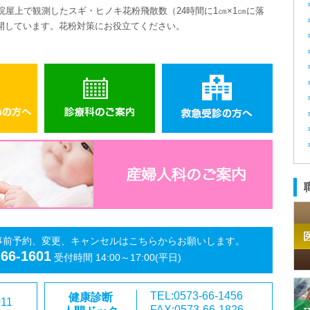
院屋上で観測したスギ・ヒノキ花粉飛散数（
24
時間に
1
㎝
×1
㎝に落
開しています。花粉対策にお役立てください。
事前予約、変更、キャンセルはこちらからお願いします。
-66-1601
受付時間 14:00～17:00(平日)
TEL:0573-66-1456
健康診断
011
FAX:0573-66-1826