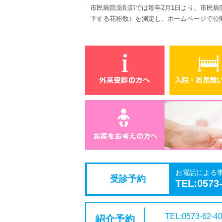
市民病院薬剤部では毎年
2
月
1
日より、市民病
下する花粉数）を測定し、ホームページで公
お電話による
受診予約
TEL:0573
TEL:0573-62-4
紹介予約