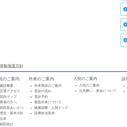
情報保護方針
院のご案内
外来のご案内
入院のご案内
診
入院のご案内
施設概要
外来受診のご案内
お見舞い・面会について
交通アクセス
受診の流れ
院内マップ
受診予約
業者の方へ
救急外来について
病院長あいさつ
健康診断・人間ドック
理念・基本方針
診療担当医表
沿革
病院統計