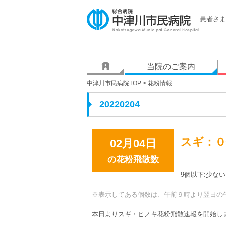
患者さま
当院のご案内
中津川市民病院TOP
> 花粉情報
20220204
スギ：０
02月04日
の花粉飛散数
9個以下:少ない
※表示してある個数は、午前９時より翌日の
本日よりスギ・ヒノキ花粉飛散速報を開始し