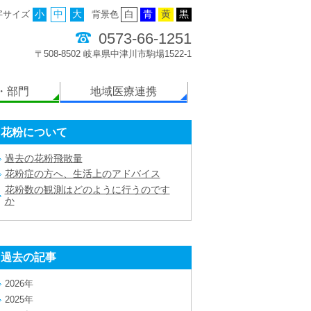
字サイズ
小
中
大
背景色
白
青
黄
黒
0573-66-1251
〒508-8502 岐阜県中津川市駒場1522-1
・部門
地域医療連携
花粉について
過去の花粉飛散量
花粉症の方へ、生活上のアドバイス
花粉数の観測はどのように行うのです
か
過去の記事
2026年
2025年