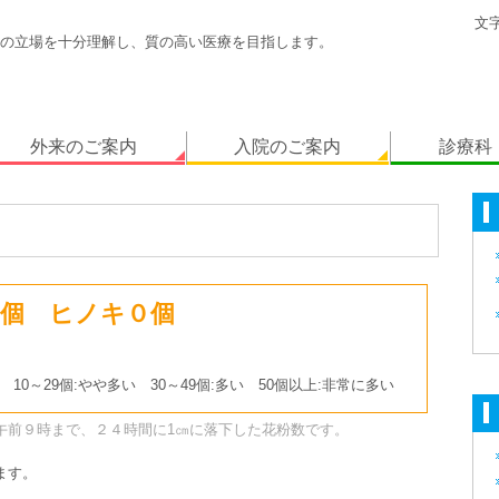
文
の立場を十分理解し、質の高い医療を目指します。
外来のご案内
入院のご案内
診療科
個 ヒノキ０個
 10～29個:やや多い 30～49個:多い 50個以上:非常に多い
午前９時まで、２４時間に1㎝に落下した花粉数です。
ます。