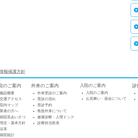
情報保護方針
院のご案内
外来のご案内
入院のご案内
診
入院のご案内
施設概要
外来受診のご案内
お見舞い・面会について
交通アクセス
受診の流れ
院内マップ
受診予約
業者の方へ
救急外来について
病院長あいさつ
健康診断・人間ドック
理念・基本方針
診療担当医表
沿革
病院統計