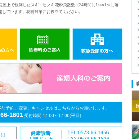
院屋上で観測したスギ・ヒノキ花粉飛散数（
24
時間に
1
㎝×
1
㎝に落
開しています。花粉対策にお役立てください。
事前予約、変更、キャンセルはこちらからお願いします。
-66-1601
受付時間 14:00～17:00(平日)
TEL:0573-66-1456
健康診断
011
FAX:0573-66-1826