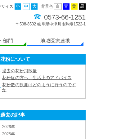
字サイズ
小
中
大
背景色
白
青
黄
黒
0573-66-1251
〒508-8502 岐阜県中津川市駒場1522-1
・部門
地域医療連携
花粉について
過去の花粉飛散量
花粉症の方へ、生活上のアドバイス
花粉数の観測はどのように行うのです
か
過去の記事
2026年
2025年