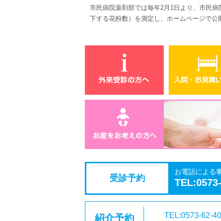
市民病院薬剤部では毎年
2
月
1
日より、市民病
下する花粉数）を測定し、ホームページで公
お電話による
受診予約
TEL:0573
TEL:0573-62-4
紹介予約