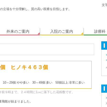
文
の立場を十分理解し、質の高い医療を目指します。
外来のご案内
入院のご案内
診療科
個 ヒノキ４６３個
 10～29個:やや多い 30～49個:多い 50個以上:非常に多い
午前９時まで、２４時間に1㎝に落下した花粉数です。
量飛散が始まりました。