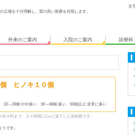
文
の立場を十分理解し、質の高い医療を目指します。
外来のご案内
入院のご案内
診療科
個 ヒノキ１０個
 10～29個:やや多い 30～49個:多い 50個以上:非常に多い
午前９時まで、２４時間に1㎝に落下した花粉数です。
ようです。