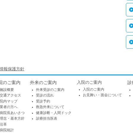
情報保護方針
院のご案内
外来のご案内
入院のご案内
診
入院のご案内
施設概要
外来受診のご案内
お見舞い・面会について
交通アクセス
受診の流れ
院内マップ
受診予約
業者の方へ
救急外来について
病院長あいさつ
健康診断・人間ドック
理念・基本方針
診療担当医表
沿革
病院統計