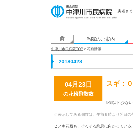
患者さま
当院のご案内
中津川市民病院TOP
> 花粉情報
20180423
スギ：０
04月23日
の花粉飛散数
9個以下:少ない
※表示してある個数は、午前９時より翌日の
ヒノキ花粉も、そろそろ終息に向かっている