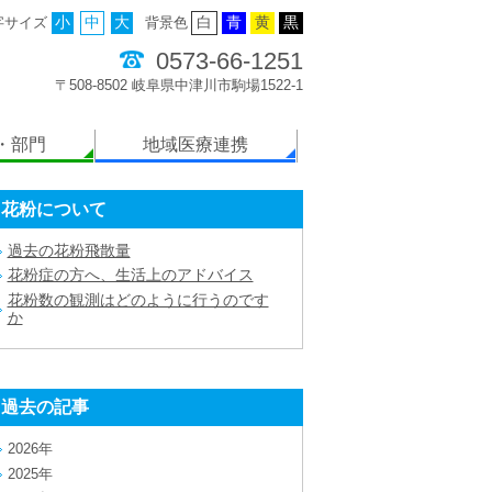
字サイズ
小
中
大
背景色
白
青
黄
黒
0573-66-1251
〒508-8502 岐阜県中津川市駒場1522-1
・部門
地域医療連携
花粉について
過去の花粉飛散量
花粉症の方へ、生活上のアドバイス
花粉数の観測はどのように行うのです
か
過去の記事
2026年
2025年