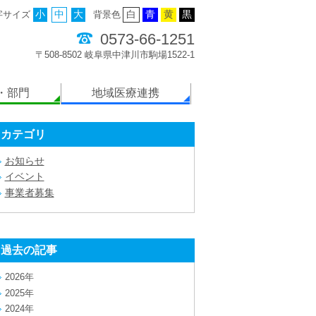
字サイズ
小
中
大
背景色
白
青
黄
黒
0573-66-1251
〒508-8502 岐阜県中津川市駒場1522-1
・部門
地域医療連携
カテゴリ
お知らせ
イベント
事業者募集
過去の記事
2026年
2025年
2024年