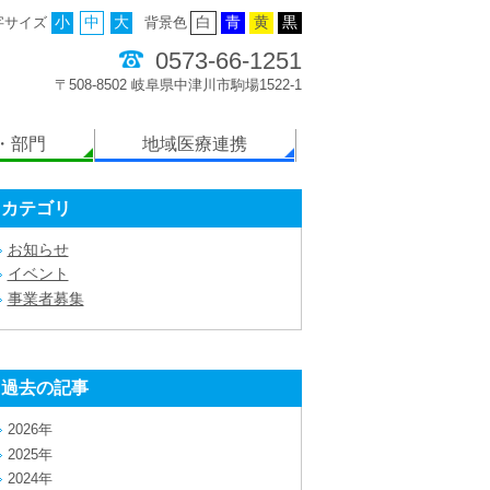
字サイズ
小
中
大
背景色
白
青
黄
黒
0573-66-1251
〒508-8502 岐阜県中津川市駒場1522-1
・部門
地域医療連携
カテゴリ
お知らせ
イベント
事業者募集
過去の記事
2026年
2025年
2024年