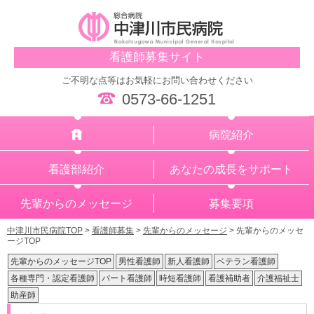
看護師募集サイト
ご不明な点等はお気軽にお問い合わせください
0573-66-1251
病院紹介
看護部紹介
あなたの成長をサポート
先輩からのメッセージ
募集要項
中津川市民病院TOP
>
看護師募集
>
先輩からのメッセージ
>
先輩からのメッセ
ージTOP
先輩からのメッセージTOP
男性看護師
新人看護師
ベテラン看護師
各種専門・認定看護師
パート看護師
時短看護師
看護補助者
介護福祉士
助産師