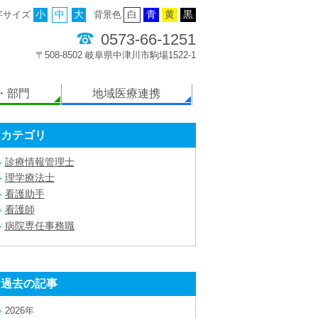
字サイズ
小
中
大
背景色
白
青
黄
黒
0573-66-1251
〒508-8502 岐阜県中津川市駒場1522-1
・部門
地域医療連携
カテゴリ
診療情報管理士
理学療法士
看護助手
看護師
病院専任事務職
過去の記事
2026年