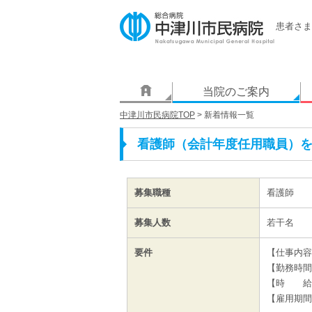
患者さま
当院のご案内
中津川市民病院TOP
> 新着情報一覧
看護師（会計年度任用職員）
募集職種
看護師
募集人数
若干名
要件
【仕事内容
【勤務時間
【時 給】 
【雇用期間