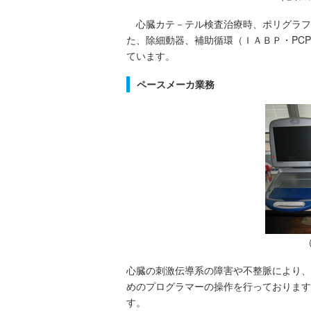
心臓カテ－テル検査治療時、ポリグラフ
た、除細動器、補助循環（ＩＡＢＰ・PC
ています。
ペースメーカ業務
心臓の刺激伝導系の障害や不整脈により、
めのプログラマーの操作を行っております
す。