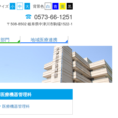
サイズ
小
中
大
背景色
白
青
黄
黒
0573-66-1251
〒508-8502 岐阜県中津川市駒場1522-1
・部門
地域医療連携
医療機器管理科
医療機器管理科