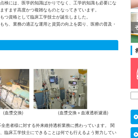
点検には、医学的知識ばかりでなく、工学的知識も必要にな
ますます高度かつ複雑なものとなってきています。
もつ資格として臨床工学技士が誕生しました。
もち、業務の適正な運用と資質の向上を図り、医療の普及・
(
血漿交換
)
(
血漿交換
＋血液透析濾過
)
全患者様に対する外来維持透析業務に携わっています。 関
、臨床工学技士にできることは何でも行えるよう努力してい