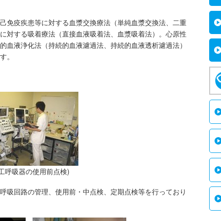
己免疫疾患等に対する血漿交換療法（単純血漿交換法、二重
に対する吸着療法（直接血液吸着法、血漿吸着法）。心原性
的血液浄化法（持続的血液濾過法、持続的血液透析濾過法）
す。
人工呼吸器の使用前点検)
呼吸回路の管理、使用前・中点検、定期点検等を行っており