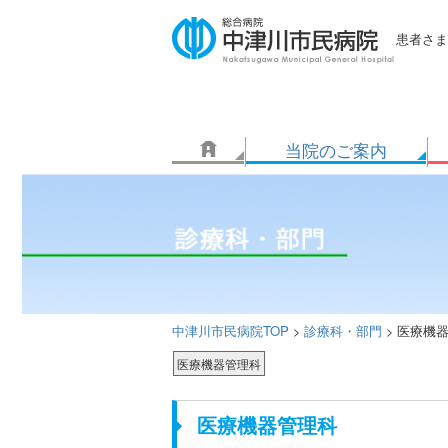
患者さま
当院のご案内
中津川市民病院TOP
診療科・部門
>
>
医療機
医療機器管理科
医療機器管理科