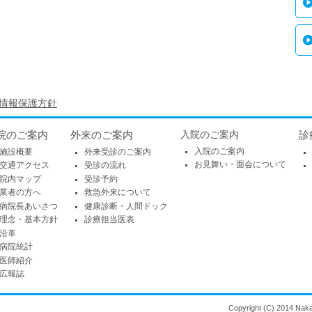
情報保護方針
院のご案内
外来のご案内
入院のご案内
診
入院のご案内
施設概要
外来受診のご案内
お見舞い・面会について
交通アクセス
受診の流れ
院内マップ
受診予約
業者の方へ
救急外来について
病院長あいさつ
健康診断・人間ドック
理念・基本方針
診療担当医表
沿革
病院統計
医師紹介
広報誌
Copyright (C) 2014 Naka