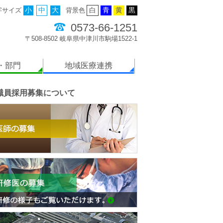
字サイズ
小
中
大
背景色
白
青
黄
黒
0573-66-1251
〒508-8502 岐阜県中津川市駒場1522-1
・部門
地域医療連携
職員採用募集について