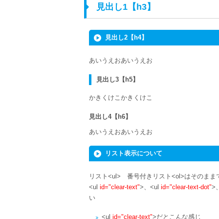
見出し1【h3】
見出し2【h4】
あいうえおあいうえお
見出し3【h5】
かきくけこかきくけこ
見出し4【h6】
あいうえおあいうえお
リスト表示について
リスト<ul> 番号付きリスト<ol>はその
<ul
id="clear-text"
>、<ul
id="clear-text-dot"
>
い
<ul
id="clear-text"
>だとこんな感じ