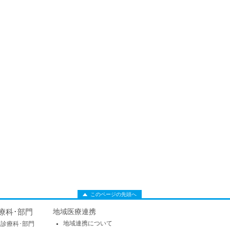
このページの先頭へ
療科･部門
地域医療連携
地域連携について
診療科･部門