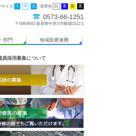
字サイズ
小
中
大
背景色
白
青
黄
黒
0573-66-1251
〒508-8502 岐阜県中津川市駒場1522-1
・部門
地域医療連携
職員採用募集について