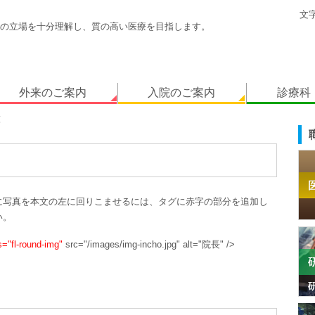
文
の立場を十分理解し、質の高い医療を目指します。
外来のご案内
入院のご案内
診療科
覧
に写真を本文の左に回りこませるには、タグに赤字の部分を追加し
い。
s="fl-round-img"
src="/images/img-incho.jpg" alt="院長" />