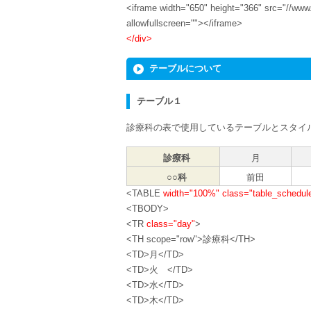
<iframe width="650" height="366" src="//w
allowfullscreen=""></iframe>
</div>
テーブルについて
テーブル１
診療科の表で使用しているテーブルとスタイ
診療科
月
○○科
前田
<TABLE
width="100%"
class="table_schedul
<TBODY>
<TR
class="day"
>
<TH scope="row">診療科</TH>
<TD>月</TD>
<TD>火 </TD>
<TD>水</TD>
<TD>木</TD>