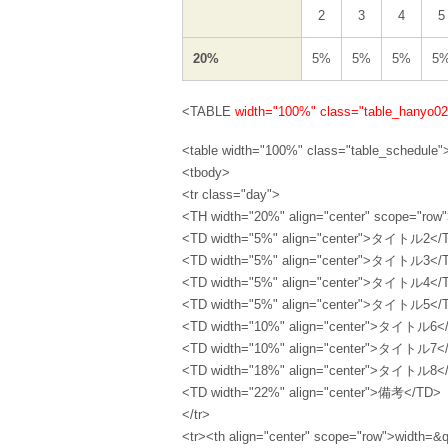
2
3
4
5
20%
5%
5%
5%
5
<TABLE
width="100%"
class="table_hanyo02
<table width="100%" class="table_schedule"
<tbody>
<tr class="day">
<TH width="20%" align="center" scope="
<TD width="5%" align="center">タイトル2</
<TD width="5%" align="center">タイトル3</
<TD width="5%" align="center">タイトル4</
<TD width="5%" align="center">タイトル5</
<TD width="10%" align="center">タイトル6<
<TD width="10%" align="center">タイトル7<
<TD width="18%" align="center">タイトル8<
<TD width="22%" align="center">備考</TD>
</tr>
<tr><th align="center" scope="row">width=&