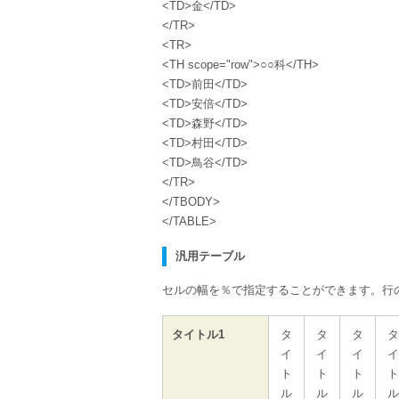
<TD>金</TD>
</TR>
<TR>
<TH scope="row">○○科</TH>
<TD>前田</TD>
<TD>安倍</TD>
<TD>森野</TD>
<TD>村田</TD>
<TD>鳥谷</TD>
</TR>
</TBODY>
</TABLE>
汎用テーブル
セルの幅を％で指定することができます。行
タイトル1
タ
タ
タ
タ
イ
イ
イ
イ
ト
ト
ト
ト
ル
ル
ル
ル