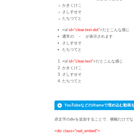
かきくけこ
さしすせそ
たちつてと
<ul
id="clear-text-dot"
>だとこんな感じ
通常の ・ が表示されます
さしすせそ
たちつてと
<ol
id="clear-text"
>だとこんな感じ
かきくけこ
さしすせそ
たちつてと
YouTubeなどのiframeで埋め込む
赤文字のdivを追加することで、横幅だけで
<div class="rwd_embed">