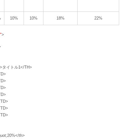
%
10%
10%
18%
22%
"
>
>
row">タイトル1</TH>
TD>
TD>
TD>
TD>
/TD>
/TD>
/TD>
quot;20%</th>