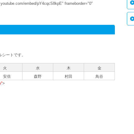
ww.youtube.com/embed/pY4cqcS8kpE" frameborder="0"
ルシートです。
火
水
木
金
安倍
森野
村田
鳥谷
e"
>