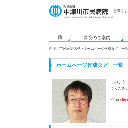
患者さま
当院のご案内
中津川市民病院TOP
>
ホームページ作成タグ 一
ホームページ作成タグ 一覧
このよう
てくださ
<img
clas