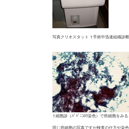
写真クリオスタット ↑手術中迅速組織診
↑細胞診（ﾊﾟﾊﾟﾆｺﾛｳ染色）で癌細胞
同じ癌細胞の写真ですが検査の仕方や染色