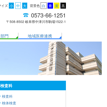
サイズ
小
中
大
背景色
白
青
黄
黒
0573-66-1251
〒508-8502 岐阜県中津川市駒場1522-1
・部門
地域医療連携
検査科
検査科
検体検査