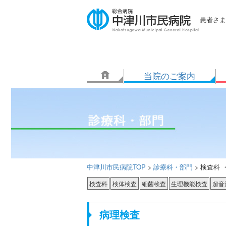
患者さま
当院のご案内
中津川市民病院TOP
診療科・部門
>
> 検査科 
検査科
検体検査
細菌検査
生理機能検査
超音
病理検査