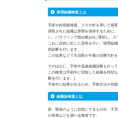
病理組織検査とは
手術や内視鏡検査、メスや針を用いて病変
採取された組織は形態を保持するために、
い、パラフィンで固め数μmに薄切し、ス
これに目的に応じた染色を行い、病理組織
的診断を行います。
この結果などで主治医が今後の治療方針を
そのほかに、手術中迅速組織診断も行って
この検査は手術中に切除した組織を特別な
断を行います。}
手術中に結果が出るため、手術方法や切除
細胞診検査とは
尿、喀痰のように自然にでるものや、子宮
の有無などを調べる検査です。