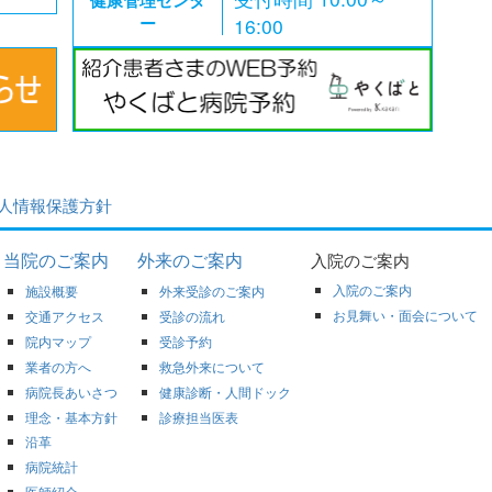
健康管理センタ
ー
16:00
人情報保護方針
当院のご案内
外来のご案内
入院のご案内
入院のご案内
施設概要
外来受診のご案内
お見舞い・面会について
交通アクセス
受診の流れ
院内マップ
受診予約
業者の方へ
救急外来について
病院長あいさつ
健康診断・人間ドック
理念・基本方針
診療担当医表
沿革
病院統計