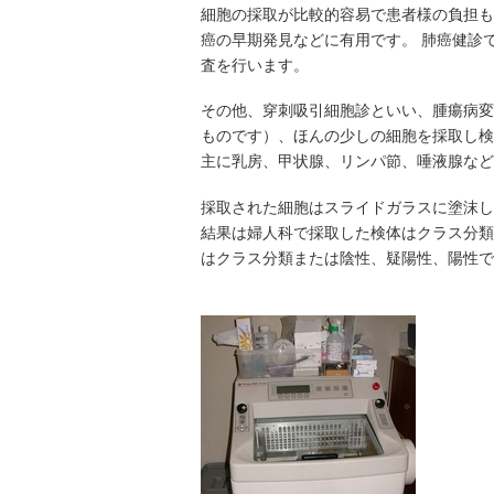
細胞の採取が比較的容易で患者様の負担も
癌の早期発見などに有用です。 肺癌健診
査を行います。
その他、穿刺吸引細胞診といい、腫瘍病変
ものです）、ほんの少しの細胞を採取し検
主に乳房、甲状腺、リンパ節、唾液腺など
採取された細胞はスライドガラスに塗沫し
結果は婦人科で採取した検体はクラス分類
はクラス分類または陰性、疑陽性、陽性で