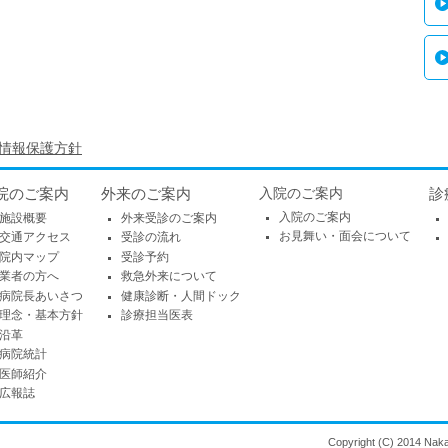
情報保護方針
院のご案内
外来のご案内
入院のご案内
診
入院のご案内
施設概要
外来受診のご案内
お見舞い・面会について
交通アクセス
受診の流れ
院内マップ
受診予約
業者の方へ
救急外来について
病院長あいさつ
健康診断・人間ドック
理念・基本方針
診療担当医表
沿革
病院統計
医師紹介
広報誌
Copyright (C) 2014 Naka