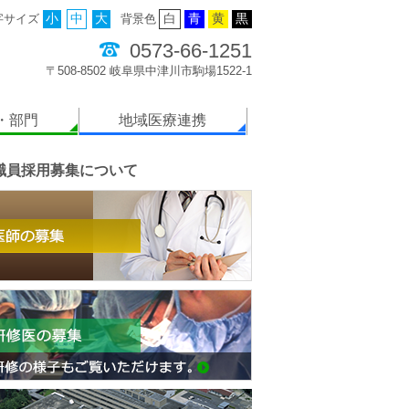
字サイズ
小
中
大
背景色
白
青
黄
黒
0573-66-1251
〒508-8502 岐阜県中津川市駒場1522-1
・部門
地域医療連携
職員採用募集について