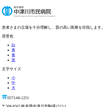
患者さまの立場を十分理解し、質の高い医療を目指します。
背景色
白
青
黄
黒
文字サイズ
小
中
大
0573-66-1251
〒508-8502 岐阜県中津川市駒場1522-1