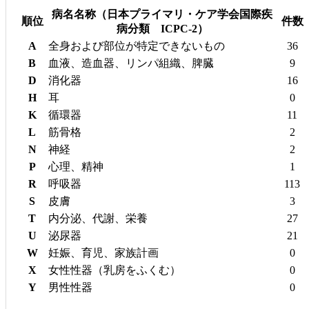
病名名称（日本プライマリ・ケア学会国際疾
順位
件数
病分類
ICPC
-2）
A
全身および部位が特定できないもの
36
B
血液、造血器、リンパ組織、脾臓
9
D
消化器
16
H
耳
0
K
循環器
11
L
筋骨格
2
N
神経
2
P
心理、精神
1
R
呼吸器
113
S
皮膚
3
T
内分泌、代謝、栄養
27
U
泌尿器
21
W
妊娠、育児、家族計画
0
X
女性性器（乳房をふくむ）
0
Y
男性性器
0