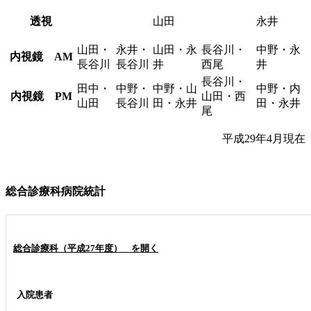
透視
山田
永井
山田・
永井・
山田・永
長谷川・
中野・永
内視鏡 AM
長谷川
長谷川
井
西尾
井
長谷川・
田中・
中野・
中野・山
中野・内
内視鏡 PM
山田・西
山田
長谷川
田・永井
田・永井
尾
平成29年4月現在
総合診療科病院統計
総合診療科（平成27年度） を開く
入院患者