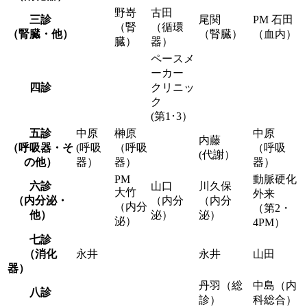
野嵜
古田
三診
尾関
PM 石田
（腎
（循環
（腎臓・他）
（腎臓）
（血内）
臓）
器）
ペースメ
ーカー
四診
クリニッ
ク
(第1･3）
五診
中原
榊原
中原
内藤
（呼吸器・そ
(呼吸
（呼吸
（呼吸
(代謝）
の他）
器）
器）
器）
PM
動脈硬化
六診
山口
川久保
大竹
外来
（内分泌・
（内分
（内分
（内分
（第2・
他）
泌）
泌）
泌）
4PM）
七診
（消化
永井
永井
山田
器）
丹羽（総
中島（内
八診
診）
科総合）