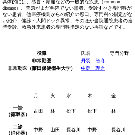
具体的には、感冒・頭痛などの一般的な疾患（common
disease）、問題がまだ明確でない患者、受診すべき専門科が
ない患者、他医療機関からの紹介の窓口、専門科の指定がな
い紹介、健診・人間ドック異常、そのほか当院通院患者の臨
時受診、救急外来患者の専門科指定のない再診などです。
医師紹介
役職
氏名
専門分野
非常勤医
丹羽 智彦
非常勤医（藤田保健衛生大学）
中島 理之
内科診療担当医
月
火
水
木
金
一診
古田
林
松下
松下
林
（循環器）
二診
中野
山田
長谷川
中野
長谷川
（消化器）