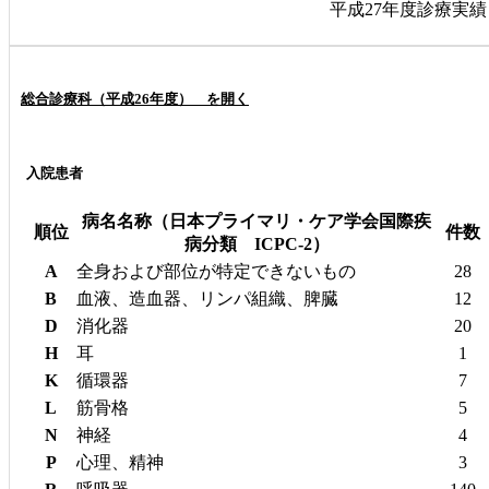
平成27年度診療実績
総合診療科（平成26年度） を開く
入院患者
病名名称（日本プライマリ・ケア学会国際疾
順位
件数
病分類 ICPC-2）
A
全身および部位が特定できないもの
28
B
血液、造血器、リンパ組織、脾臓
12
D
消化器
20
H
耳
1
K
循環器
7
L
筋骨格
5
N
神経
4
P
心理、精神
3